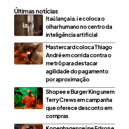
Últimas notícias
Itaú lança ia.i e coloca o
olhar humano no centro da
inteligência artificial
Mastercard coloca Thiago
André em corrida contra o
metrô para destacar
agilidade do pagamento
por aproximação
Shopee e Burger King unem
Terry Crews em campanha
que oferece desconto em
compras
Kopenhagen reúne Edson e