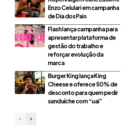
Enzo Celulari em campanha
de Dia dos Pais
Flash lança campanha para
apresentar plataforma de
gestão do trabalho e
reforçar evolução da
marca
Burger King lança King
Cheese e oferece 50% de
desconto para quem pedir
sanduíche com “uai”