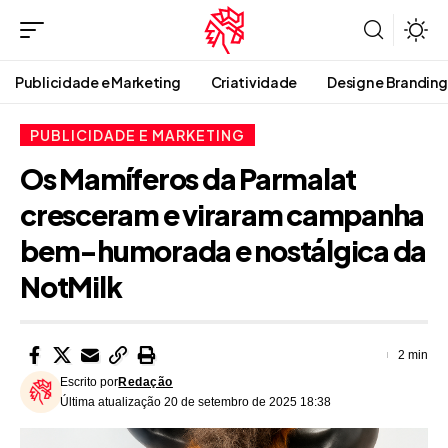
Publicidade e Marketing
Criatividade
Design e Branding
PUBLICIDADE E MARKETING
Os Mamíferos da Parmalat
cresceram e viraram campanha
bem-humorada e nostálgica da
NotMilk
2 min
Escrito por
Redação
Última atualização 20 de setembro de 2025 18:38