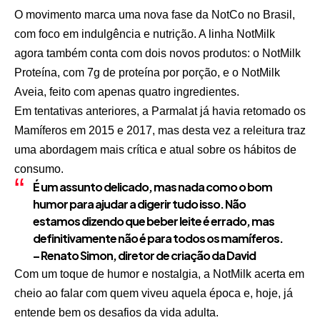
O movimento marca uma nova fase da NotCo no Brasil,
com foco em indulgência e nutrição. A linha NotMilk
agora também conta com dois novos produtos: o NotMilk
Proteína, com 7g de proteína por porção, e o NotMilk
Aveia, feito com apenas quatro ingredientes.
Em tentativas anteriores, a Parmalat já havia retomado os
Mamíferos em 2015 e 2017, mas desta vez a releitura traz
uma abordagem mais crítica e atual sobre os hábitos de
consumo.
É um assunto delicado, mas nada como o bom
humor para ajudar a digerir tudo isso. Não
estamos dizendo que beber leite é errado, mas
definitivamente não é para todos os mamíferos.
– Renato Simon, diretor de criação da David
Com um toque de humor e nostalgia, a NotMilk acerta em
cheio ao falar com quem viveu aquela época e, hoje, já
entende bem os desafios da vida adulta.