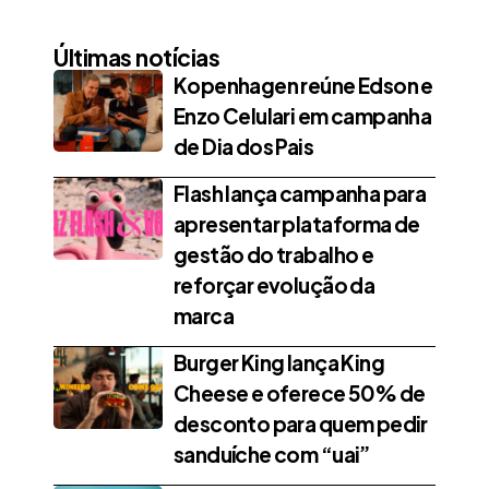
Últimas notícias
Kopenhagen reúne Edson e
Enzo Celulari em campanha
de Dia dos Pais
Flash lança campanha para
apresentar plataforma de
gestão do trabalho e
reforçar evolução da
marca
Burger King lança King
Cheese e oferece 50% de
desconto para quem pedir
sanduíche com “uai”