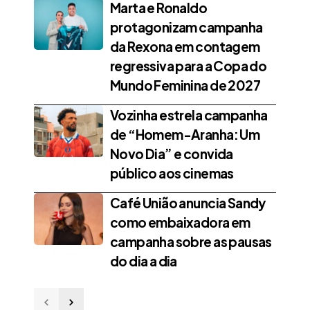
Marta e Ronaldo
protagonizam campanha
da Rexona em contagem
regressiva para a Copa do
Mundo Feminina de 2027
Vozinha estrela campanha
de “Homem-Aranha: Um
Novo Dia” e convida
público aos cinemas
Café União anuncia Sandy
como embaixadora em
campanha sobre as pausas
do dia a dia