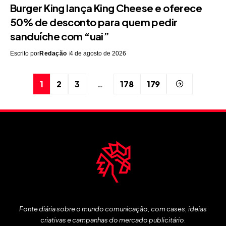
Burger King lança King Cheese e oferece
50% de desconto para quem pedir
sanduíche com “uai”
Escrito por
Redação
4 de agosto de 2026
1
2
3
…
178
179
Fonte diária sobre o mundo comunicação, com cases, ideias
criativas e campanhas do mercado publicitário.