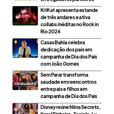
KitKat apresenta estande
de três andares e ativa
collabs inéditas no Rock in
Rio 2026
Casas Bahia celebra
dedicação dos pais em
campanha de Dia dos Pais
com João Gomes
Sem Parar transforma
saudade em reencontros
entre pais e filhos em
campanha de Dia dos Pais
Disney reúne Niina Secrets,