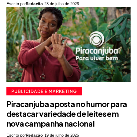
Escrito por
Redação
23 de julho de 2026
PUBLICIDADE E MARKETING
Piracanjuba aposta no humor para
destacar variedade de leites em
nova campanha nacional
Escrito por
Redação
19 de julho de 2026