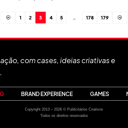
1
2
3
4
5
…
178
179
ção, com cases, ideias criativas e
.
NG
BRAND EXPERIENCE
GAMES
Copyright 2013 – 2026 © Publicitários Criativos
Todos os direitos reservados