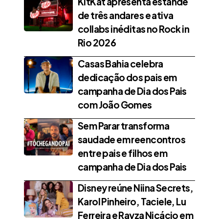
KitKat apresenta estande
de três andares e ativa
collabs inéditas no Rock in
Rio 2026
Casas Bahia celebra
dedicação dos pais em
campanha de Dia dos Pais
com João Gomes
Sem Parar transforma
saudade em reencontros
entre pais e filhos em
campanha de Dia dos Pais
Disney reúne Niina Secrets,
Karol Pinheiro, Taciele, Lu
Ferreira e Rayza Nicácio em