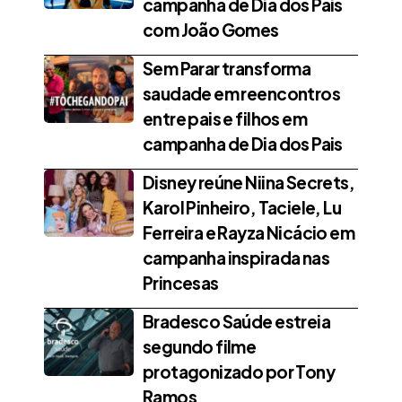
campanha de Dia dos Pais
com João Gomes
Sem Parar transforma
saudade em reencontros
entre pais e filhos em
campanha de Dia dos Pais
Disney reúne Niina Secrets,
Karol Pinheiro, Taciele, Lu
Ferreira e Rayza Nicácio em
campanha inspirada nas
Princesas
Bradesco Saúde estreia
segundo filme
protagonizado por Tony
Ramos