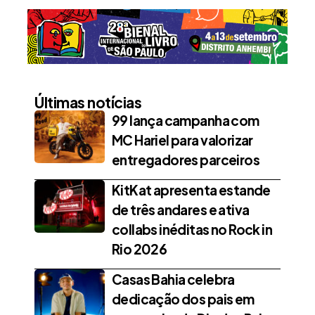
Últimas notícias
99 lança campanha com
MC Hariel para valorizar
entregadores parceiros
KitKat apresenta estande
de três andares e ativa
collabs inéditas no Rock in
Rio 2026
Casas Bahia celebra
dedicação dos pais em