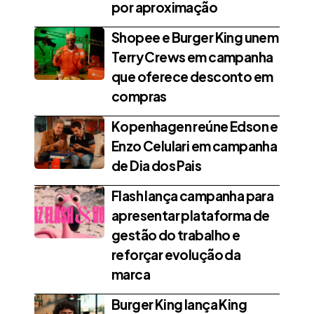
por aproximação
Shopee e Burger King unem
Terry Crews em campanha
que oferece desconto em
compras
Kopenhagen reúne Edson e
Enzo Celulari em campanha
de Dia dos Pais
Flash lança campanha para
apresentar plataforma de
gestão do trabalho e
reforçar evolução da
marca
Burger King lança King