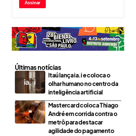
Assinar
Últimas notícias
Itaú lança ia.i e coloca o
olhar humano no centro da
inteligência artificial
Mastercard coloca Thiago
André em corrida contra o
metrô para destacar
agilidade do pagamento