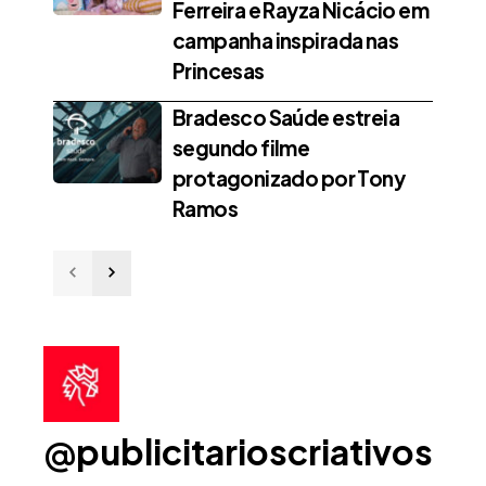
Ferreira e Rayza Nicácio em
campanha inspirada nas
Princesas
Bradesco Saúde estreia
segundo filme
protagonizado por Tony
Ramos
@publicitarioscriativos