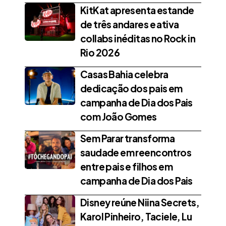
KitKat apresenta estande
de três andares e ativa
collabs inéditas no Rock in
Rio 2026
Casas Bahia celebra
dedicação dos pais em
campanha de Dia dos Pais
com João Gomes
Sem Parar transforma
saudade em reencontros
entre pais e filhos em
campanha de Dia dos Pais
Disney reúne Niina Secrets,
Karol Pinheiro, Taciele, Lu