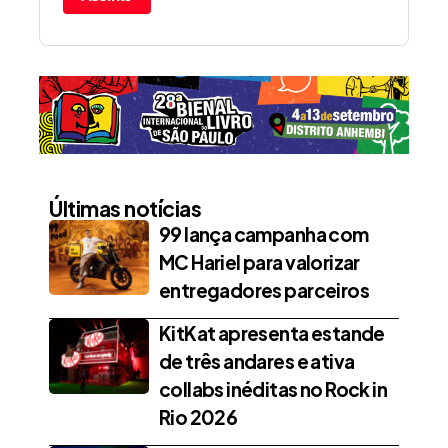
Últimas notícias
99 lança campanha com
MC Hariel para valorizar
entregadores parceiros
KitKat apresenta estande
de três andares e ativa
collabs inéditas no Rock in
Rio 2026