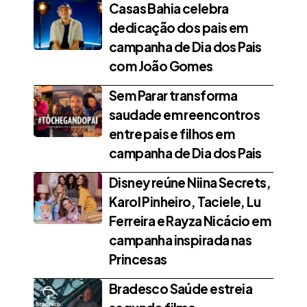
Casas Bahia celebra
dedicação dos pais em
campanha de Dia dos Pais
com João Gomes
Sem Parar transforma
saudade em reencontros
entre pais e filhos em
campanha de Dia dos Pais
Disney reúne Niina Secrets,
Karol Pinheiro, Taciele, Lu
Ferreira e Rayza Nicácio em
campanha inspirada nas
Princesas
Bradesco Saúde estreia