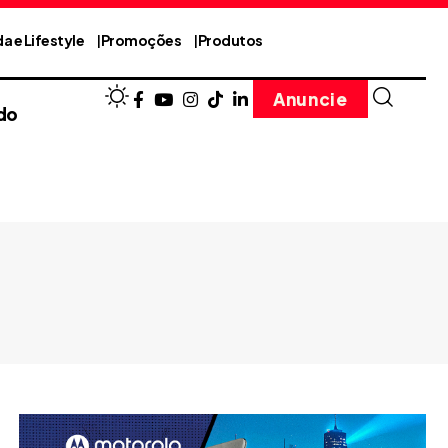
a e Lifestyle
Promoções
Produtos
Anuncie
do