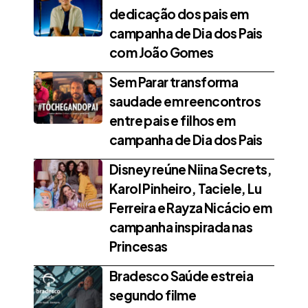
dedicação dos pais em
campanha de Dia dos Pais
com João Gomes
Sem Parar transforma
saudade em reencontros
entre pais e filhos em
campanha de Dia dos Pais
Disney reúne Niina Secrets,
Karol Pinheiro, Taciele, Lu
Ferreira e Rayza Nicácio em
campanha inspirada nas
Princesas
Bradesco Saúde estreia
segundo filme