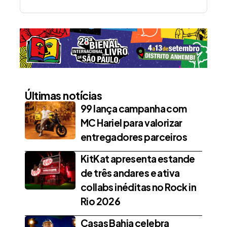
Últimas notícias
99 lança campanha com
MC Hariel para valorizar
entregadores parceiros
KitKat apresenta estande
de três andares e ativa
collabs inéditas no Rock in
Rio 2026
Casas Bahia celebra