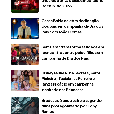
andares e ativa collabs inéditas no
Rock in Rio 2026
Casas Bahia celebra dedicação
dos pais em campanha de Dia dos
Pais com João Gomes
Sem Parar transforma saudade em
reencontros entre pais e filhos em
campanha de Dia dos Pais
Disney reúne Niina Secrets, Karol
Pinheiro, Taciele, Lu Ferreira e
Rayza Nicácio em campanha
inspirada nas Princesas
Bradesco Saúde estreia segundo
filme protagonizado por Tony
Ramos