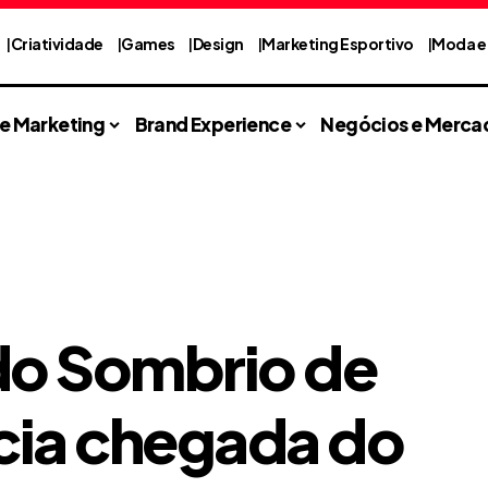
Criatividade
Games
Design
Marketing Esportivo
Moda e 
 e Marketing
Brand Experience
Negócios e Merca
do Sombrio de
cia chegada do