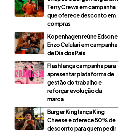
Terry Crews em campanha
que oferece desconto em
compras
Kopenhagen reúne Edson e
Enzo Celulari em campanha
de Dia dos Pais
Flash lança campanha para
apresentar plataforma de
gestão do trabalho e
reforçar evolução da
marca
Burger King lança King
Cheese e oferece 50% de
desconto para quem pedir