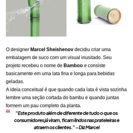
O designer
Marcel Sheishenov
decidiu criar uma
embalagem de suco com um visual inusitado. Seu
projeto recebeu o nome de
Bamboo
e consiste
basicamente em uma lata fina e longa para bebidas
geladas.
A ideia conceitual é que quando cada lata é vista sozinha
lembre uma seção cortada do bambu e quando juntas
formem um pau completo da planta.
“Este produto além de diferente de tudo o que os
consumidores já viram, ficam lindos nas prateleiras e
atraem os clientes.” – Diz Marcel