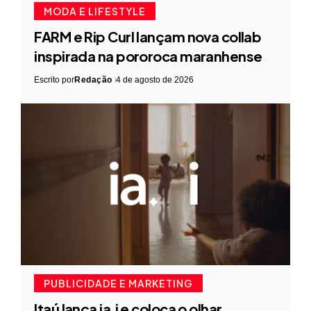
MODA E LIFESTYLE
FARM e Rip Curl lançam nova collab
inspirada na pororoca maranhense
Escrito por
Redação
4 de agosto de 2026
PUBLICIDADE E MARKETING
Itaú lança ia.i e coloca o olhar