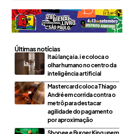
Últimas notícias
Itaú lança ia.i e coloca o
olhar humano no centro da
inteligência artificial
Mastercard coloca Thiago
André em corrida contra o
metrô para destacar
agilidade do pagamento
por aproximação
Shopee e Burger King unem