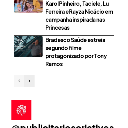
Karol Pinheiro, Taciele, Lu
Ferreira e Rayza Nicácio em
campanha inspirada nas
Princesas
Bradesco Saúde estreia
segundo filme
protagonizado por Tony
Ramos
@publicitarioscriativos