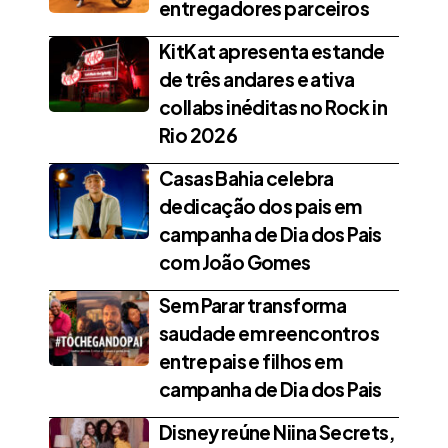
entregadores parceiros
KitKat apresenta estande
de três andares e ativa
collabs inéditas no Rock in
Rio 2026
Casas Bahia celebra
dedicação dos pais em
campanha de Dia dos Pais
com João Gomes
Sem Parar transforma
saudade em reencontros
entre pais e filhos em
campanha de Dia dos Pais
Disney reúne Niina Secrets,