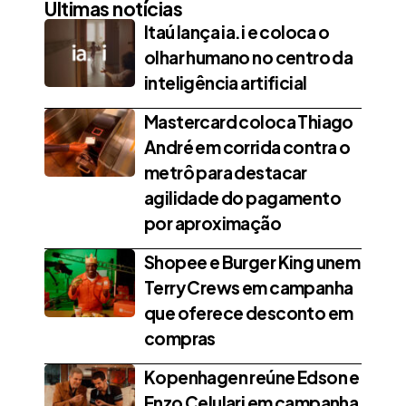
Últimas notícias
Itaú lança ia.i e coloca o
olhar humano no centro da
inteligência artificial
Mastercard coloca Thiago
André em corrida contra o
metrô para destacar
agilidade do pagamento
por aproximação
Shopee e Burger King unem
Terry Crews em campanha
que oferece desconto em
compras
Kopenhagen reúne Edson e
Enzo Celulari em campanha