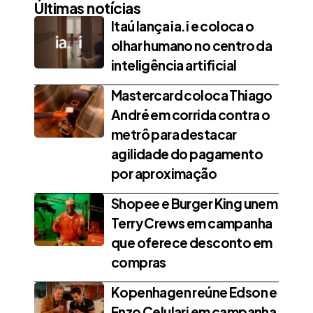
Últimas notícias
Itaú lança ia.i e coloca o
olhar humano no centro da
inteligência artificial
Mastercard coloca Thiago
André em corrida contra o
metrô para destacar
agilidade do pagamento
por aproximação
Shopee e Burger King unem
Terry Crews em campanha
que oferece desconto em
compras
Kopenhagen reúne Edson e
Enzo Celulari em campanha