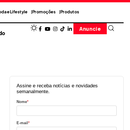
da e Lifestyle
Promoções
Produtos
Anuncie
do
Assine e receba notícias e novidades
semanalmente.
Nome
*
E-mail
*