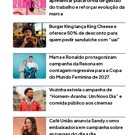
apresentar plataforma de gestão
do trabalho e reforçar evolução da
marca
Burger King lança King Cheese e
oferece 50% de desconto para
quem pedir sanduíche com “uai”
Marta e Ronaldo protagonizam
campanha da Rexona em
contagem regressiva para a Copa
do Mundo Feminina de 2027
Vozinha estrela campanha de
“Homem-Aranha: Um Novo Dia” e
convida público aos cinemas
Café União anuncia Sandy como
embaixadora em campanha sobre
as pausas do dia a dia