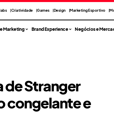
labs
Criatividade
Games
Design
Marketing Esportivo
Mo
 e Marketing
Brand Experience
Negócios e Merca
a de Stranger
o congelante e