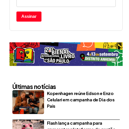
Assinar
Últimas notícias
Kopenhagen reúne Edson e Enzo
Celulari em campanha de Dia dos
Pais
Flash lança campanha para