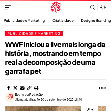
Publicidade e Marketing
Criatividade
Design e Branding
PUBLICIDADE E MARKETING
WWF iniciou a live mais longa da
história, mostrando em tempo
real a decomposição de uma
garrafa pet
1 min
Escrito por
Redação
Última atualização 20 de setembro de 2025 18:40