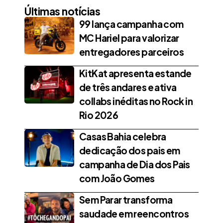
Últimas notícias
99 lança campanha com
MC Hariel para valorizar
entregadores parceiros
KitKat apresenta estande
de três andares e ativa
collabs inéditas no Rock in
Rio 2026
Casas Bahia celebra
dedicação dos pais em
campanha de Dia dos Pais
com João Gomes
Sem Parar transforma
saudade em reencontros