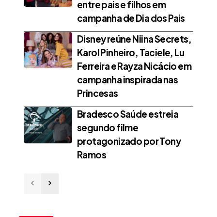
entre pais e filhos em
campanha de Dia dos Pais
Disney reúne Niina Secrets,
Karol Pinheiro, Taciele, Lu
Ferreira e Rayza Nicácio em
campanha inspirada nas
Princesas
Bradesco Saúde estreia
segundo filme
protagonizado por Tony
Ramos