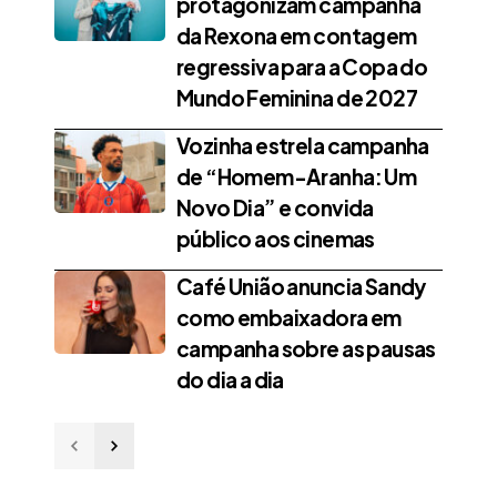
protagonizam campanha
da Rexona em contagem
regressiva para a Copa do
Mundo Feminina de 2027
Vozinha estrela campanha
de “Homem-Aranha: Um
Novo Dia” e convida
público aos cinemas
Café União anuncia Sandy
como embaixadora em
campanha sobre as pausas
do dia a dia