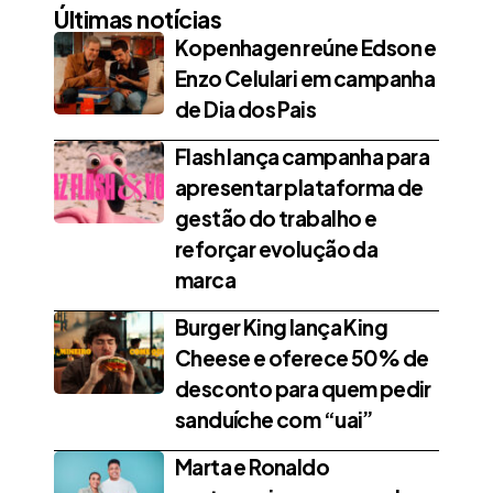
Últimas notícias
Kopenhagen reúne Edson e
Enzo Celulari em campanha
de Dia dos Pais
Flash lança campanha para
apresentar plataforma de
gestão do trabalho e
reforçar evolução da
marca
Burger King lança King
Cheese e oferece 50% de
desconto para quem pedir
sanduíche com “uai”
Marta e Ronaldo