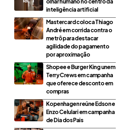
olhar humano no centro da
inteligência artificial
Mastercard coloca Thiago
André em corrida contra o
metrô para destacar
agilidade do pagamento
por aproximação
Shopee e Burger King unem
Terry Crews em campanha
que oferece desconto em
compras
Kopenhagen reúne Edson e
Enzo Celulari em campanha
de Dia dos Pais