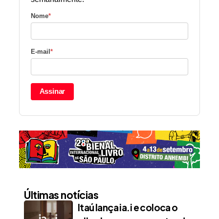
Nome
*
E-mail
*
Assinar
Últimas notícias
Itaú lança ia.i e coloca o