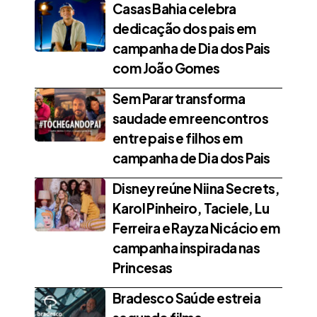
Casas Bahia celebra
dedicação dos pais em
campanha de Dia dos Pais
com João Gomes
Sem Parar transforma
saudade em reencontros
entre pais e filhos em
campanha de Dia dos Pais
Disney reúne Niina Secrets,
Karol Pinheiro, Taciele, Lu
Ferreira e Rayza Nicácio em
campanha inspirada nas
Princesas
Bradesco Saúde estreia