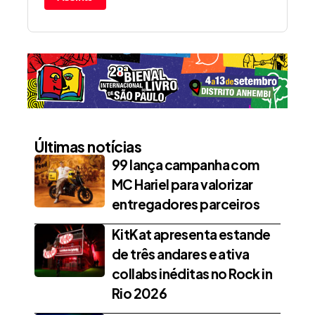
Últimas notícias
99 lança campanha com
MC Hariel para valorizar
entregadores parceiros
KitKat apresenta estande
de três andares e ativa
collabs inéditas no Rock in
Rio 2026