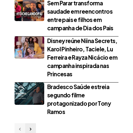
Sem Parar transforma
saudade em reencontros
entre pais e filhos em
campanha de Dia dos Pais
Disney reúne Niina Secrets,
Karol Pinheiro, Taciele, Lu
Ferreira e Rayza Nicácio em
campanha inspirada nas
Princesas
Bradesco Saúde estreia
segundo filme
protagonizado por Tony
Ramos