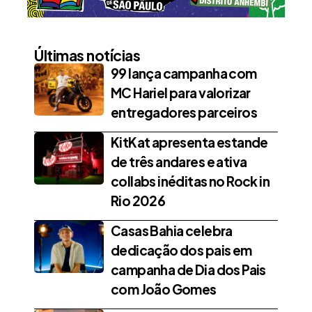
Últimas notícias
99 lança campanha com
MC Hariel para valorizar
entregadores parceiros
KitKat apresenta estande
de três andares e ativa
collabs inéditas no Rock in
Rio 2026
Casas Bahia celebra
dedicação dos pais em
campanha de Dia dos Pais
com João Gomes