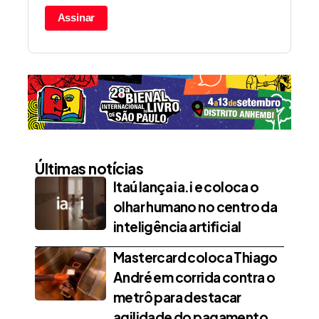
Assinar
Últimas notícias
Itaú lança ia.i e coloca o
olhar humano no centro da
inteligência artificial
Mastercard coloca Thiago
André em corrida contra o
metrô para destacar
agilidade do pagamento