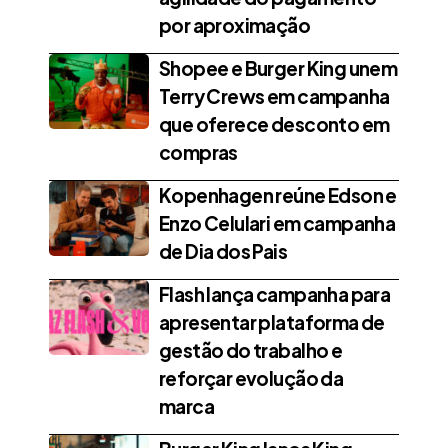
por aproximação
Shopee e Burger King unem
Terry Crews em campanha
que oferece desconto em
compras
Kopenhagen reúne Edson e
Enzo Celulari em campanha
de Dia dos Pais
Flash lança campanha para
apresentar plataforma de
gestão do trabalho e
reforçar evolução da
marca