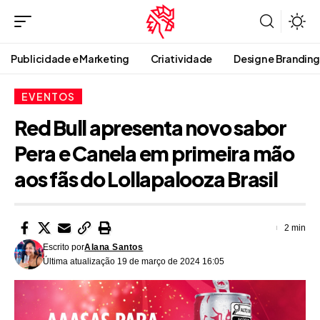
Publicidade e Marketing
Criatividade
Design e Branding
EVENTOS
Red Bull apresenta novo sabor
Pera e Canela em primeira mão
aos fãs do Lollapalooza Brasil
2 min
Escrito por
Alana Santos
Última atualização 19 de março de 2024 16:05