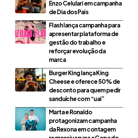
Enzo Celulari em campanha
de Dia dos Pais
Flash lança campanha para
apresentar plataforma de
gestão do trabalho e
reforçar evolução da
marca
Burger King lança King
Cheese e oferece 50% de
desconto para quem pedir
sanduíche com “uai”
Marta e Ronaldo
protagonizam campanha
da Rexona em contagem
regressiva para a Copa do