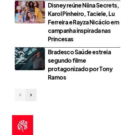
Disney reúne Niina Secrets,
Karol Pinheiro, Taciele, Lu
Ferreira e Rayza Nicácio em
campanha inspirada nas
Princesas
Bradesco Saúde estreia
segundo filme
protagonizado por Tony
Ramos