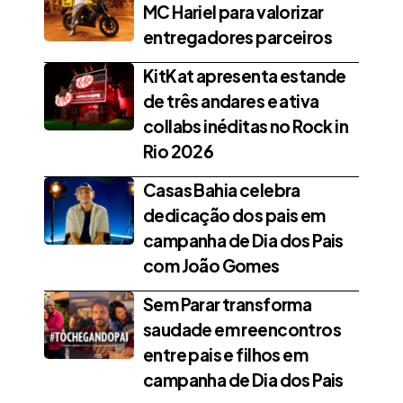
MC Hariel para valorizar
entregadores parceiros
KitKat apresenta estande
de três andares e ativa
collabs inéditas no Rock in
Rio 2026
Casas Bahia celebra
dedicação dos pais em
campanha de Dia dos Pais
com João Gomes
Sem Parar transforma
saudade em reencontros
entre pais e filhos em
campanha de Dia dos Pais