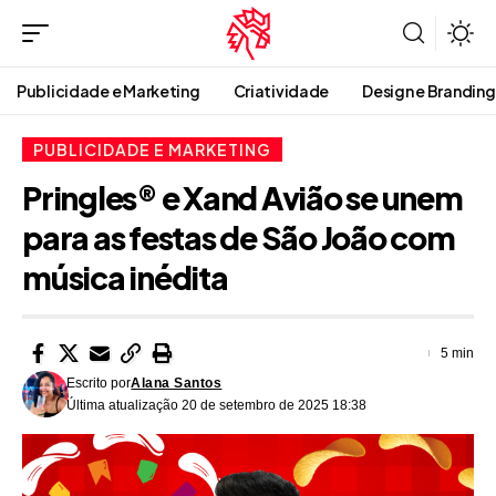
Publicidade e Marketing
Criatividade
Design e Branding
PUBLICIDADE E MARKETING
Pringles® e Xand Avião se unem
para as festas de São João com
música inédita
5 min
Escrito por
Alana Santos
Última atualização 20 de setembro de 2025 18:38