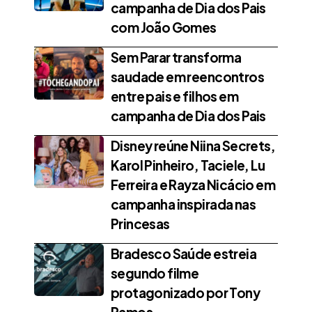
campanha de Dia dos Pais
com João Gomes
Sem Parar transforma
saudade em reencontros
entre pais e filhos em
campanha de Dia dos Pais
Disney reúne Niina Secrets,
Karol Pinheiro, Taciele, Lu
Ferreira e Rayza Nicácio em
campanha inspirada nas
Princesas
Bradesco Saúde estreia
segundo filme
protagonizado por Tony
Ramos