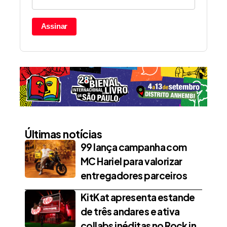
Assinar
Últimas notícias
99 lança campanha com
MC Hariel para valorizar
entregadores parceiros
KitKat apresenta estande
de três andares e ativa
collabs inéditas no Rock in