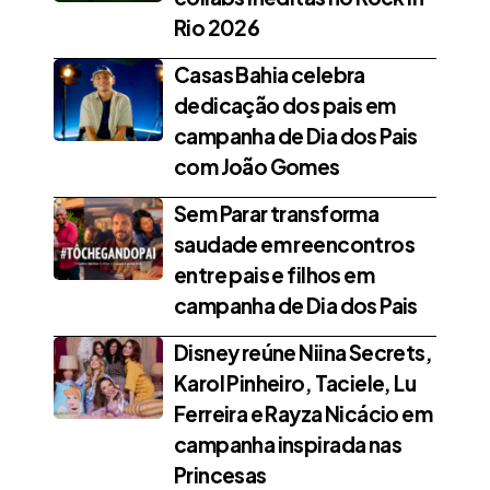
Rio 2026
Casas Bahia celebra
dedicação dos pais em
campanha de Dia dos Pais
com João Gomes
Sem Parar transforma
saudade em reencontros
entre pais e filhos em
campanha de Dia dos Pais
Disney reúne Niina Secrets,
Karol Pinheiro, Taciele, Lu
Ferreira e Rayza Nicácio em
campanha inspirada nas
Princesas