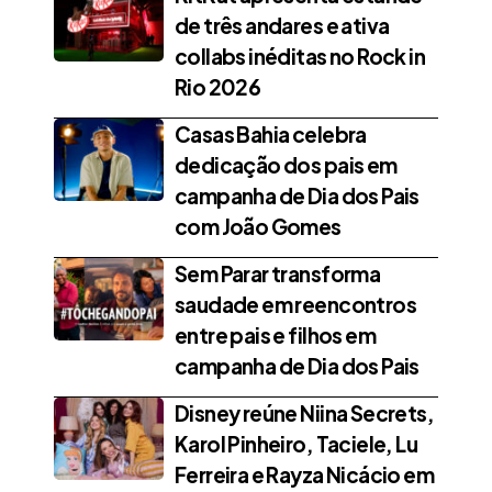
de três andares e ativa
collabs inéditas no Rock in
Rio 2026
Casas Bahia celebra
dedicação dos pais em
campanha de Dia dos Pais
com João Gomes
Sem Parar transforma
saudade em reencontros
entre pais e filhos em
campanha de Dia dos Pais
Disney reúne Niina Secrets,
Karol Pinheiro, Taciele, Lu
Ferreira e Rayza Nicácio em