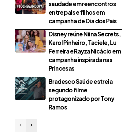
saudade em reencontros
entre pais e filhos em
campanha de Dia dos Pais
Disney reúne Niina Secrets,
Karol Pinheiro, Taciele, Lu
Ferreira e Rayza Nicácio em
campanha inspirada nas
Princesas
Bradesco Saúde estreia
segundo filme
protagonizado por Tony
Ramos