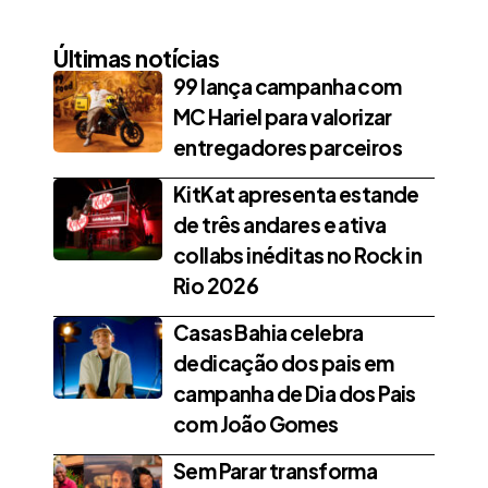
Últimas notícias
99 lança campanha com
MC Hariel para valorizar
entregadores parceiros
KitKat apresenta estande
de três andares e ativa
collabs inéditas no Rock in
Rio 2026
Casas Bahia celebra
dedicação dos pais em
campanha de Dia dos Pais
com João Gomes
Sem Parar transforma