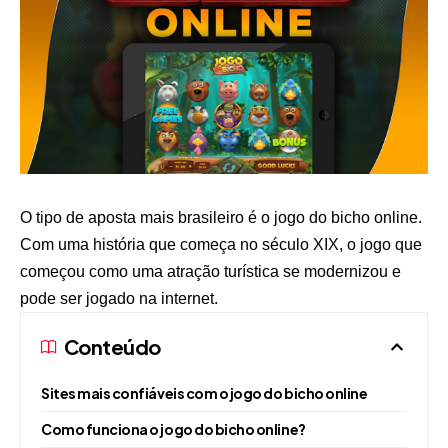
O tipo de aposta mais brasileiro é o jogo do bicho online.
Com uma história que começa no século XIX, o jogo que
começou como uma atração turística se modernizou e
pode ser jogado na internet.
Conteúdo
Sites mais confiáveis com o jogo do bicho online
Como funciona o jogo do bicho online?