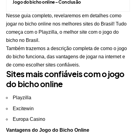
Jogo do bicho online – Conclusão
Nesse guia completo, revelaremos em detalhes como
jogar no bicho online nos melhores sites do Brasil! Tudo
começa com o
Playzilla
, o melhor site com o jogo do
bicho no Brasil.
Também trazemos a descrição completa de como o jogo
do bicho funciona, das vantagens de jogar na internet e
de como escolher sites confiáveis.
Sites mais confiáveis com o jogo
do bicho online
Playzilla
Excitewin
Europa Casino
Vantagens do Jogo do Bicho Online