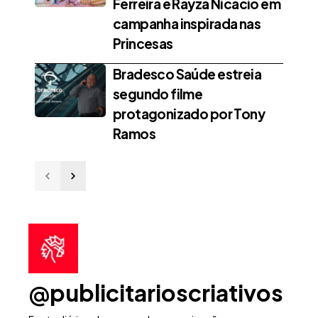
Ferreira e Rayza Nicácio em
campanha inspirada nas
Princesas
Bradesco Saúde estreia
segundo filme
protagonizado por Tony
Ramos
@publicitarioscriativos