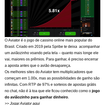
O Aviator é o jogo de cassino online mais popular do
Brasil. Criado em 2019 pela Spribe te deixa acompanhar
um aviãozinho voando pela tela – quanto mais longe ele
vai, maiores os prêmios. Para ganhar, é preciso encerrar
a aposta antes que o avião desapareça.
Os
melhores sites do Aviator
tem multiplicadores que
começam em 1.00x, mas as possibilidades de ganho são
infinitas. Com RTP de 97% e sorteios de apostas grátis
no chat, não é à toa que ele ficou conhecido como o
jogo
do aviãozinho para ganhar dinheiro
.
>> Jogar Aviator aqui