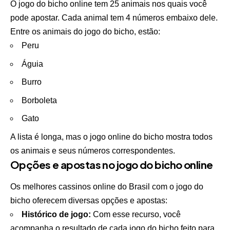
O jogo do bicho online tem 25 animais nos quais você
pode apostar. Cada animal tem 4 números embaixo dele.
Entre os animais do jogo do bicho, estão:
Peru
Águia
Burro
Borboleta
Gato
A lista é longa, mas o jogo online do bicho mostra todos
os animais e seus números correspondentes.
Opções e apostas no jogo do bicho online
Os
melhores cassinos online do Brasil
com o jogo do
bicho oferecem diversas opções e apostas:
Histórico de jogo:
Com esse recurso, você
acompanha o resultado de cada jogo do bicho feito para