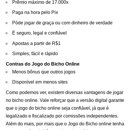
Prêmio máximo de 17.000x
Paga na hora pelo Pix
Pòde jogar de graça ou com dinheiro de verdade
É seguro, legal e confiável
Apostas a partir de R$1
Simples, fácil e rápido
Contras do Jogo do Bicho Online
Menos bônus que outros jogos
Disponível em menos sites
Como podemos ver, existem diversas vantagens de jogar
no bicho online. Vale reforçar que a versão digital garante
que o jogo do bicho online seja confiável, já que é
legalizado e fiscalizado por comissões independentes.
Além do mais, por mais que o Jogo do Bicho online tenha