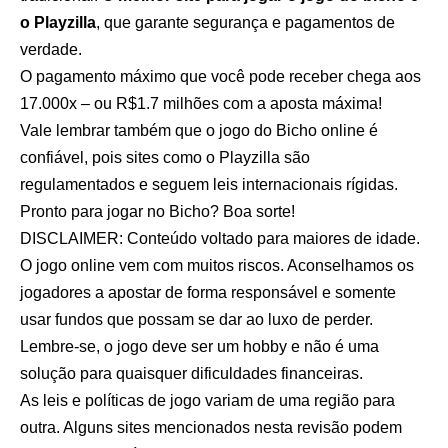
o
Playzilla
, que garante segurança e pagamentos de
verdade.
O pagamento máximo que você pode receber chega aos
17.000x – ou R$1.7 milhões com a aposta máxima!
Vale lembrar também que o jogo do Bicho online é
confiável, pois sites como o Playzilla são
regulamentados e seguem leis internacionais rígidas.
Pronto para jogar no Bicho? Boa sorte!
DISCLAIMER: Conteúdo voltado para maiores de idade.
O jogo online vem com muitos riscos. Aconselhamos os
jogadores a apostar de forma responsável e somente
usar fundos que possam se dar ao luxo de perder.
Lembre-se, o jogo deve ser um hobby e não é uma
solução para quaisquer dificuldades financeiras.
As leis e políticas de jogo variam de uma região para
outra. Alguns sites mencionados nesta revisão podem