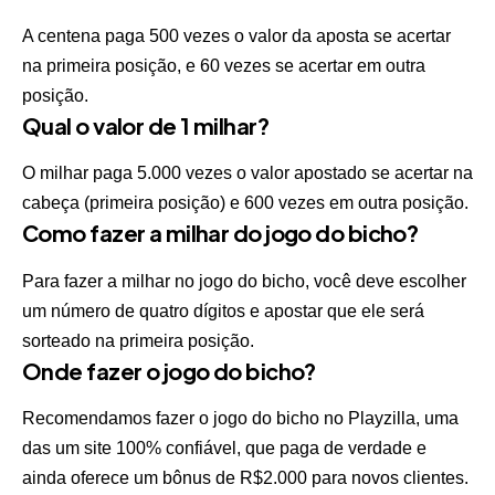
A centena paga 500 vezes o valor da aposta se acertar
na primeira posição, e 60 vezes se acertar em outra
posição.
Qual o valor de 1 milhar?
O milhar paga 5.000 vezes o valor apostado se acertar na
cabeça (primeira posição) e 600 vezes em outra posição.
Como fazer a milhar do jogo do bicho?
Para fazer a milhar no jogo do bicho, você deve escolher
um número de quatro dígitos e apostar que ele será
sorteado na primeira posição.
Onde fazer o jogo do bicho?
Recomendamos fazer o jogo do bicho no
Playzilla
, uma
das um site 100% confiável, que paga de verdade e
ainda oferece um bônus de R$2.000 para novos clientes.