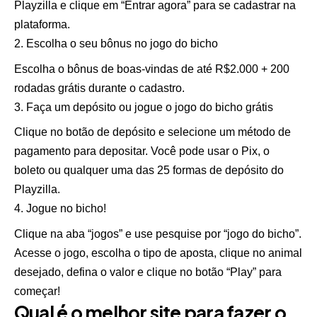
Playzilla
e clique em “Entrar agora” para se cadastrar na
plataforma.
Escolha o seu bônus no jogo do bicho
Escolha o bônus de boas-vindas de até R$2.000 + 200
rodadas grátis durante o cadastro.
Faça um depósito ou jogue o jogo do bicho grátis
Clique no botão de depósito e selecione um método de
pagamento para depositar. Você pode usar o Pix, o
boleto ou qualquer uma das 25 formas de depósito do
Playzilla.
Jogue no bicho!
Clique na aba “jogos” e use pesquise por “jogo do bicho”.
Acesse o jogo, escolha o tipo de aposta, clique no animal
desejado, defina o valor e clique no botão “Play” para
começar!
Qual é o melhor site para fazer o