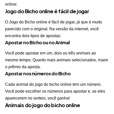
online:
Jogo do Bicho online é fácil de jogar
O Jogo do Bicho online é fácil de jogar, já que é muito
parecido com o original. Na versão da internet, você
encontra dois tipos de apostas:
Apostar no Bicho ou no Animal
Você pode apostar em um, dois ou três animais ao
mesmo tempo. Quanto mais animais selecionados, maior
o prêmio da aposta.
Apostar nos números do Bicho
Cada animal do jogo do bicho online tem um número.
Você pode escolher os números para apostar e, se eles
aparecerem no sorteio, você ganha!
Animais do jogo do bicho online