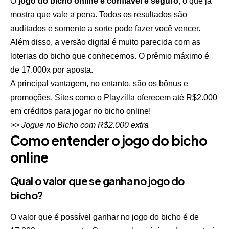
O
jogo do bicho online é confiável e seguro
, o que já
mostra que vale a pena. Todos os resultados são
auditados e somente a sorte pode fazer você vencer.
Além disso, a versão digital é muito parecida com as
loterias do bicho que conhecemos. O prêmio máximo é
de 17.000x por aposta.
A principal vantagem, no entanto, são os bônus e
promoções. Sites como o Playzilla oferecem até R$2.000
em créditos para jogar no bicho online!
>> Jogue no Bicho com R$2.000 extra
Como entender o jogo do bicho
online
Qual o valor que se ganha no jogo do
bicho?
O valor que é possível ganhar no jogo do bicho é de