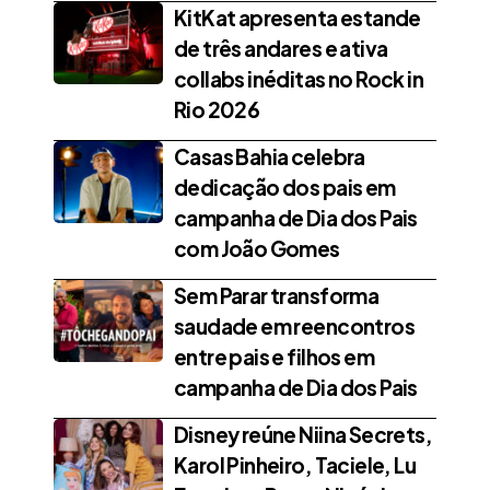
KitKat apresenta estande
de três andares e ativa
collabs inéditas no Rock in
Rio 2026
Casas Bahia celebra
dedicação dos pais em
campanha de Dia dos Pais
com João Gomes
Sem Parar transforma
saudade em reencontros
entre pais e filhos em
campanha de Dia dos Pais
Disney reúne Niina Secrets,
Karol Pinheiro, Taciele, Lu