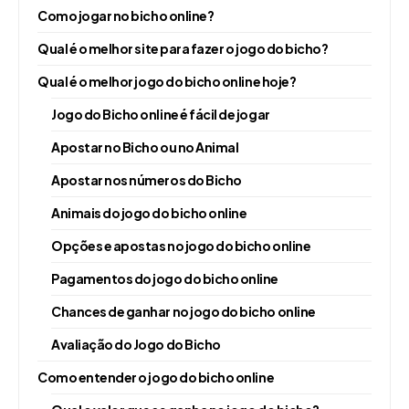
Como jogar no bicho online?
Qual é o melhor site para fazer o jogo do bicho?
Qual é o melhor jogo do bicho online hoje?
Jogo do Bicho online é fácil de jogar
Apostar no Bicho ou no Animal
Apostar nos números do Bicho
Animais do jogo do bicho online
Opções e apostas no jogo do bicho online
Pagamentos do jogo do bicho online
Chances de ganhar no jogo do bicho online
Avaliação do Jogo do Bicho
Como entender o jogo do bicho online