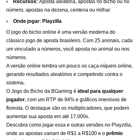
Recursos:
Aposta aleatória, apostas no bicho ou no
número, apostas na dezena, centena ou milhar
Onde jogar:
Playzilla
O jogo do bicho online é uma versão moderna do
clássico jogo de aposta brasileiro. Com 25 animais, cada
um vinculado a números, você aposta no animal ou nos
números.
A versão online lembra um pouco os caça-níqueis online,
gerando resultados aleatórios e competindo contra o
sistema.
O Jogo do Bicho da BGaming é
ideal para qualquer
jogador
, com um RTP de 94% e gráficos imersivos de
floresta. O destaque são os multiplicadores, que podem
aumentar sua aposta em até 17.000x.
Descubra como jogar essa e outras versões no Playzilla,
onde as apostas variam de R$1 a R$100 e o
prêmio