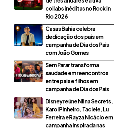
de três andares e ativa
collabs inéditas no Rock in
Rio 2026
Casas Bahia celebra
dedicação dos pais em
campanha de Dia dos Pais
com João Gomes
Sem Parar transforma
saudade em reencontros
entre pais e filhos em
campanha de Dia dos Pais
Disney reúne Niina Secrets,
Karol Pinheiro, Taciele, Lu
Ferreira e Rayza Nicácio em
campanha inspirada nas