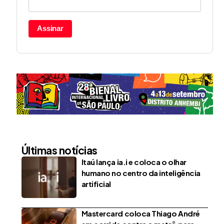
Assinar
Últimas notícias
Itaú lança ia.i e coloca o olhar
humano no centro da inteligência
artificial
Mastercard coloca Thiago André