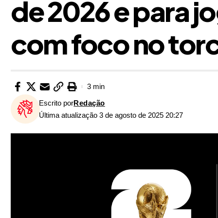
de 2026 e para j
com foco no tor
3 min
Escrito por
Redação
Última atualização 3 de agosto de 2025 20:27