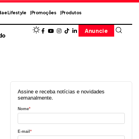
a e Lifestyle
Promoções
Produtos
Anuncie
do
Assine e receba notícias e novidades
semanalmente.
Nome
*
E-mail
*