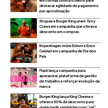
em corrida contra o metrô para
destacar agilidade do pagamento
por aproximação
Shopee e Burger King unem Terry
Crews em campanha que oferece
desconto em compras
Kopenhagen reúne Edson e Enzo
Celulari em campanha de Dia dos
Pais
Flash lança campanha para
apresentar plataforma de gestão
do trabalho e reforçar evolução da
marca
Burger King lança King Cheese e
oferece 50% de desconto para
quem pedir sanduíche com “uai”