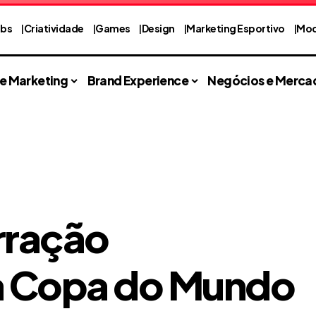
abs
Criatividade
Games
Design
Marketing Esportivo
Mod
 e Marketing
Brand Experience
Negócios e Merca
rração
 a Copa do Mundo