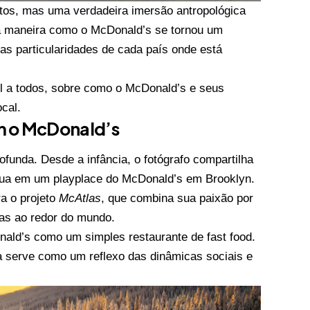
tos, mas uma verdadeira imersão antropológica
e a maneira como o McDonald’s se tornou um
s particularidades de cada país onde está
el a todos, sobre como o McDonald’s e seus
cal.
m o McDonald’s
unda. Desde a infância, o fotógrafo compartilha
 sua em um playplace do McDonald’s em Brooklyn.
ra o projeto
McAtlas
, que combina sua paixão por
ras ao redor do mundo.
nald’s como um simples restaurante de fast food.
 serve como um reflexo das dinâmicas sociais e