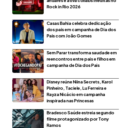
andares e ativa collabs inéditas no
Rock in Rio 2026
Casas Bahia celebra dedicação
dos pais em campanha de Dia dos
Pais com João Gomes
Sem Parar transforma saudade em
reencontros entre pais e filhos em
campanha de Dia dos Pais
Disney reúne Niina Secrets, Karol
Pinheiro, Taciele, Lu Ferreira e
Rayza Nicácio em campanha
inspirada nas Princesas
Bradesco Saúde estreia segundo
filme protagonizado por Tony
Ramos