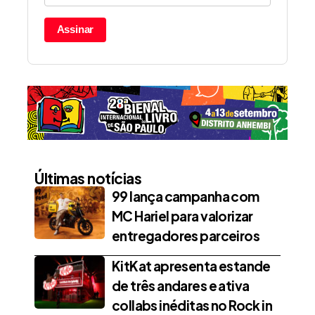
Assinar
Últimas notícias
99 lança campanha com
MC Hariel para valorizar
entregadores parceiros
KitKat apresenta estande
de três andares e ativa
collabs inéditas no Rock in