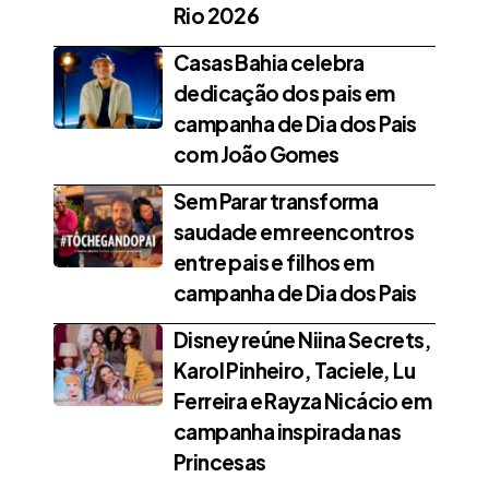
Rio 2026
Casas Bahia celebra
dedicação dos pais em
campanha de Dia dos Pais
com João Gomes
Sem Parar transforma
saudade em reencontros
entre pais e filhos em
campanha de Dia dos Pais
Disney reúne Niina Secrets,
Karol Pinheiro, Taciele, Lu
Ferreira e Rayza Nicácio em
campanha inspirada nas
Princesas