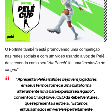
O Fortnite também está promovendo uma competição
nas redes sociais e com um vídeo usando a voz de Pelé
descrevendo como seu “
Air Punch
” foi uma “
explosão de
alegria
“.
“
Apresentar Pelé a milhões de jovens jogadores
em seus termos fornece uma plataforma
inteiramente nova para expandir seu legado
“,
comentou Craig Howe, CEO da Rebel Ventures,
que representa a estrela. “
Estamos
entusiasmados em ver Pelé perfeitamente