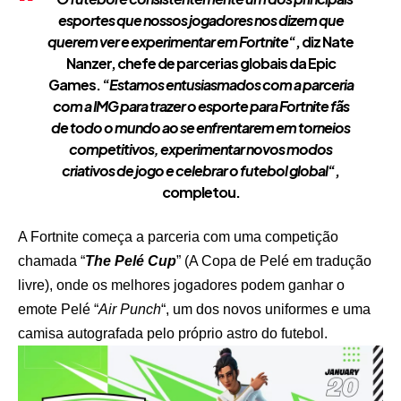
esportes que nossos jogadores nos dizem que
querem ver e experimentar em Fortnite
“, diz Nate
Nanzer, chefe de parcerias globais da Epic
Games. “
Estamos entusiasmados com a parceria
com a IMG para trazer o esporte para Fortnite fãs
de todo o mundo ao se enfrentarem em torneios
competitivos, experimentar novos modos
criativos de jogo e celebrar o futebol global
“,
completou.
A Fortnite começa a parceria com uma competição
chamada “
The Pelé Cup
” (A Copa de Pelé em tradução
livre), onde os melhores jogadores podem ganhar o
emote Pelé “
Air Punch
“, um dos novos uniformes e uma
camisa autografada pelo próprio astro do futebol.