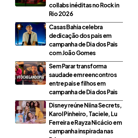
collabs inéditas no Rock in
Rio 2026
Casas Bahia celebra
dedicação dos pais em
campanha de Dia dos Pais
com João Gomes
Sem Parar transforma
saudade em reencontros
entre pais e filhos em
campanha de Dia dos Pais
Disney reúne Niina Secrets,
Karol Pinheiro, Taciele, Lu
Ferreira e Rayza Nicácio em
campanha inspirada nas