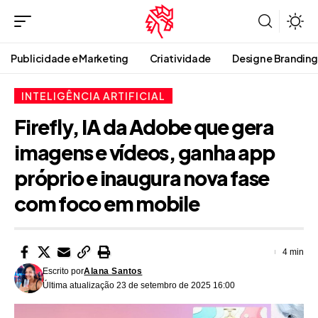
Publicidade e Marketing
Criatividade
Design e Branding
INTELIGÊNCIA ARTIFICIAL
Firefly, IA da Adobe que gera
imagens e vídeos, ganha app
próprio e inaugura nova fase
com foco em mobile
4 min
Escrito por
Alana Santos
Última atualização 23 de setembro de 2025 16:00