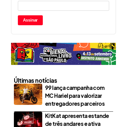
Assinar
Últimas notícias
99 lança campanha com
MC Hariel para valorizar
entregadores parceiros
KitKat apresenta estande
de três andares e ativa