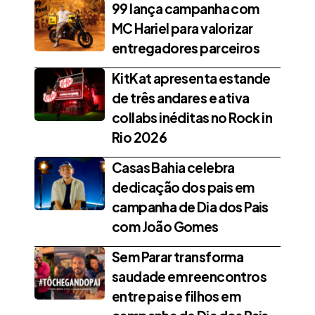
99 lança campanha com
MC Hariel para valorizar
entregadores parceiros
KitKat apresenta estande
de três andares e ativa
collabs inéditas no Rock in
Rio 2026
Casas Bahia celebra
dedicação dos pais em
campanha de Dia dos Pais
com João Gomes
Sem Parar transforma
saudade em reencontros
entre pais e filhos em