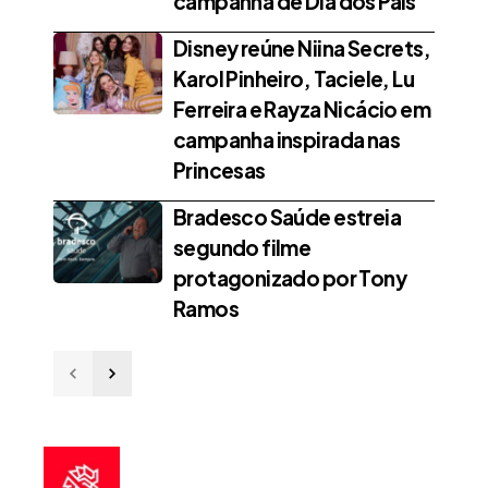
campanha de Dia dos Pais
Disney reúne Niina Secrets,
Karol Pinheiro, Taciele, Lu
Ferreira e Rayza Nicácio em
campanha inspirada nas
Princesas
Bradesco Saúde estreia
segundo filme
protagonizado por Tony
Ramos