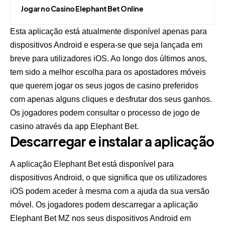
Jogar no Casino Elephant Bet Online
Esta aplicação está atualmente disponível apenas para
dispositivos Android e espera-se que seja lançada em
breve para utilizadores iOS. Ao longo dos últimos anos,
tem sido a melhor escolha para os apostadores móveis
que querem jogar os seus jogos de casino preferidos
com apenas alguns cliques e desfrutar dos seus ganhos.
Os jogadores podem consultar o processo de jogo de
casino através da app
Elephant Bet.
Descarregar e instalar a aplicação
A aplicação Elephant Bet está disponível para
dispositivos Android, o que significa que os utilizadores
iOS podem aceder à mesma com a ajuda da sua versão
móvel. Os jogadores podem descarregar a aplicação
Elephant Bet MZ nos seus dispositivos Android em