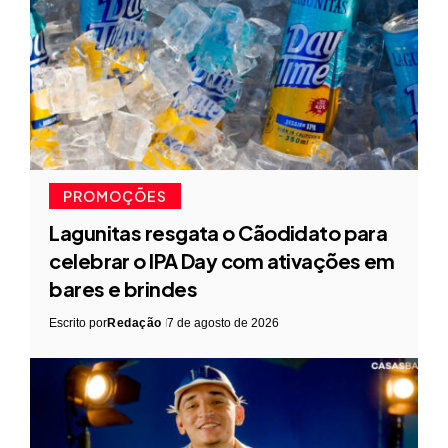
PROMOÇÕES
Lagunitas resgata o Cãodidato para
celebrar o IPA Day com ativações em
bares e brindes
Escrito por
Redação
7 de agosto de 2026