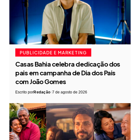
PUBLICIDADE E MARKETING
Casas Bahia celebra dedicação dos
pais em campanha de Dia dos Pais
com João Gomes
Escrito por
Redação
7 de agosto de 2026