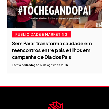
PUBLICIDADE E MARKETING
Sem Parar transforma saudade em
reencontros entre pais e filhos em
campanha de Dia dos Pais
Escrito por
Redação
7 de agosto de 2026