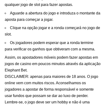
qualquer jogo de slot para fazer apostas.
Aguarde a abertura do jogo e introduza o montante da
aposta para começar a jogar.
Clique na opção jogar e a ronda começará no jogo de
slot.
Os jogadores podem esperar que a ronda termine
para verificar os ganhos que obtiveram com a mesma.
Assim, os apostadores móveis podem fazer apostas em
jogos de casino em poucos minutos através da aplicação
Elephant Bet.
DISCLAIMER: apenas para maiores de 18 anos. O jogo
online vem com muitos riscos. Aconselhamos os
jogadores a apostar de forma responsável e somente
usar fundos que possam se dar ao luxo de perder.
Lembre-se, o jogo deve ser um hobby e não é uma