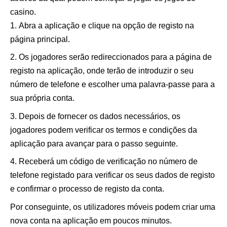
casino.
Abra a aplicação e clique na opção de registo na
página principal.
Os jogadores serão redireccionados para a página de
registo na aplicação, onde terão de introduzir o seu
número de telefone e escolher uma palavra-passe para a
sua própria conta.
Depois de fornecer os dados necessários, os
jogadores podem verificar os termos e condições da
aplicação para avançar para o passo seguinte.
Receberá um código de verificação no número de
telefone registado para verificar os seus dados de registo
e confirmar o processo de registo da conta.
Por conseguinte, os utilizadores móveis podem criar uma
nova conta na aplicação em poucos minutos.