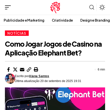
Publicidade e Marketing
Criatividade
Design e Branding
NOTÍCIAS
Como Jogar Jogos de Casino na
Aplicação Elephant Bet?
6 min
Escrito por
Alana Santos
Última atualização 20 de setembro de 2025 19:31