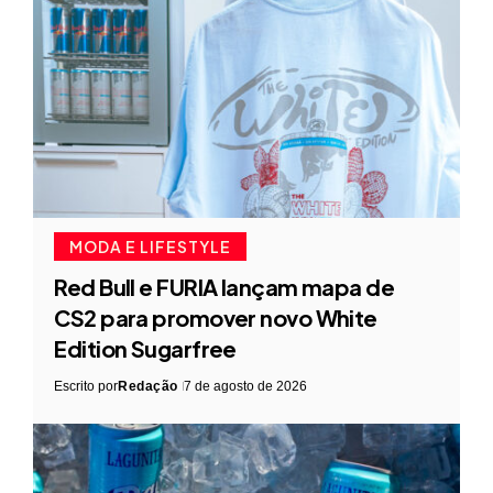
MODA E LIFESTYLE
Red Bull e FURIA lançam mapa de
CS2 para promover novo White
Edition Sugarfree
Escrito por
Redação
7 de agosto de 2026