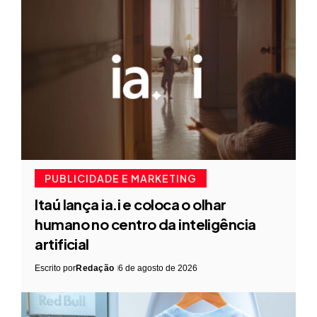
PUBLICIDADE E MARKETING
Itaú lança ia.i e coloca o olhar
humano no centro da inteligência
artificial
Escrito por
Redação
6 de agosto de 2026