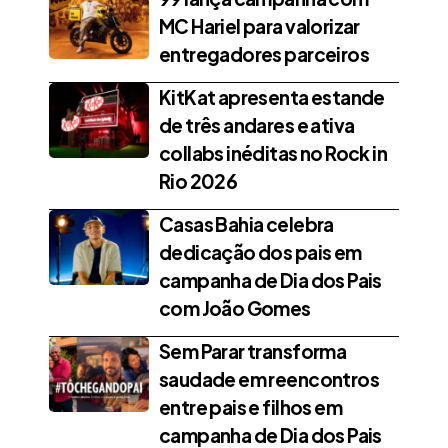
MC Hariel para valorizar
entregadores parceiros
KitKat apresenta estande
de três andares e ativa
collabs inéditas no Rock in
Rio 2026
Casas Bahia celebra
dedicação dos pais em
campanha de Dia dos Pais
com João Gomes
Sem Parar transforma
saudade em reencontros
entre pais e filhos em
campanha de Dia dos Pais