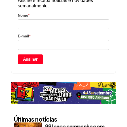
Assine e receba notícias e novidades
semanalmente.
Nome
*
E-mail
*
Assinar
Últimas notícias
99 lança campanha com