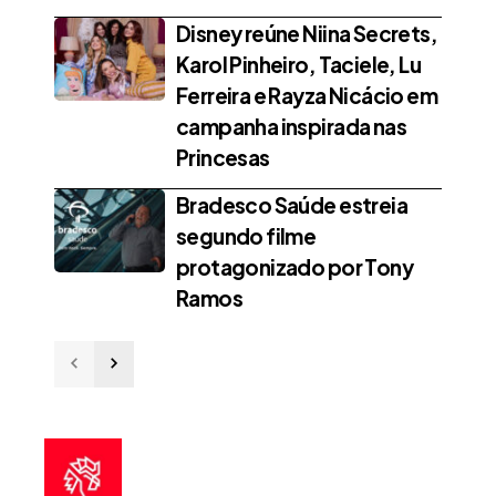
Disney reúne Niina Secrets,
Karol Pinheiro, Taciele, Lu
Ferreira e Rayza Nicácio em
campanha inspirada nas
Princesas
Bradesco Saúde estreia
segundo filme
protagonizado por Tony
Ramos