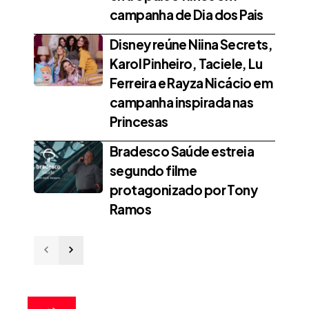
campanha de Dia dos Pais
Disney reúne Niina Secrets,
Karol Pinheiro, Taciele, Lu
Ferreira e Rayza Nicácio em
campanha inspirada nas
Princesas
Bradesco Saúde estreia
segundo filme
protagonizado por Tony
Ramos