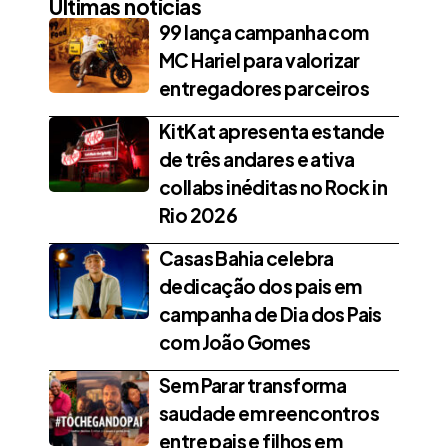
Últimas notícias
99 lança campanha com
MC Hariel para valorizar
entregadores parceiros
KitKat apresenta estande
de três andares e ativa
collabs inéditas no Rock in
Rio 2026
Casas Bahia celebra
dedicação dos pais em
campanha de Dia dos Pais
com João Gomes
Sem Parar transforma
saudade em reencontros
entre pais e filhos em