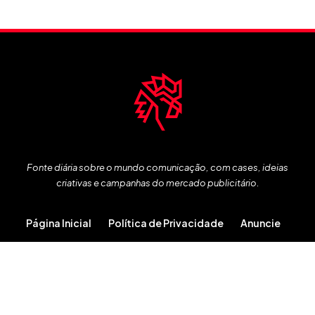
Fonte diária sobre o mundo comunicação, com cases, ideias
criativas e campanhas do mercado publicitário.
Página Inicial
Política de Privacidade
Anuncie
Copyright 2013 – 2026 © Publicitários Criativos
Todos os direitos reservados