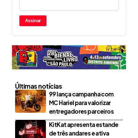
Assinar
Últimas notícias
99 lança campanha com
MC Hariel para valorizar
entregadores parceiros
KitKat apresenta estande
de três andares e ativa