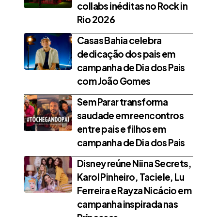
collabs inéditas no Rock in
Rio 2026
Casas Bahia celebra
dedicação dos pais em
campanha de Dia dos Pais
com João Gomes
Sem Parar transforma
saudade em reencontros
entre pais e filhos em
campanha de Dia dos Pais
Disney reúne Niina Secrets,
Karol Pinheiro, Taciele, Lu
Ferreira e Rayza Nicácio em
campanha inspirada nas