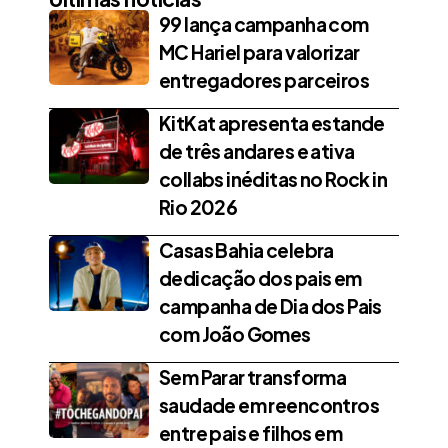
99 lança campanha com
MC Hariel para valorizar
entregadores parceiros
KitKat apresenta estande
de três andares e ativa
collabs inéditas no Rock in
Rio 2026
Casas Bahia celebra
dedicação dos pais em
campanha de Dia dos Pais
com João Gomes
Sem Parar transforma
saudade em reencontros
entre pais e filhos em