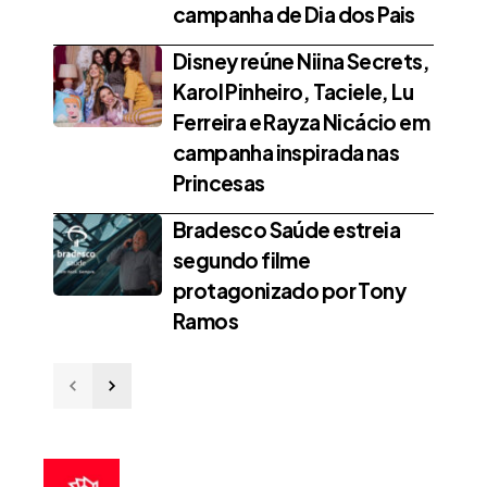
campanha de Dia dos Pais
Disney reúne Niina Secrets,
Karol Pinheiro, Taciele, Lu
Ferreira e Rayza Nicácio em
campanha inspirada nas
Princesas
Bradesco Saúde estreia
segundo filme
protagonizado por Tony
Ramos