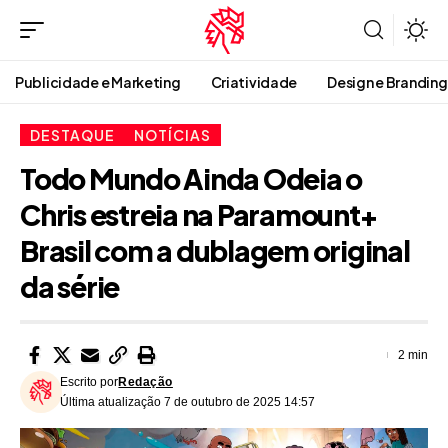
Publicidade e Marketing
Criatividade
Design e Branding
DESTAQUE
NOTÍCIAS
Todo Mundo Ainda Odeia o
Chris estreia na Paramount+
Brasil com a dublagem original
da série
2 min
Escrito por
Redação
Última atualização 7 de outubro de 2025 14:57