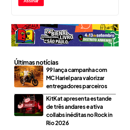
Assinar
Últimas notícias
99 lança campanha com
MC Hariel para valorizar
entregadores parceiros
KitKat apresenta estande
de três andares e ativa
collabs inéditas no Rock in
Rio 2026