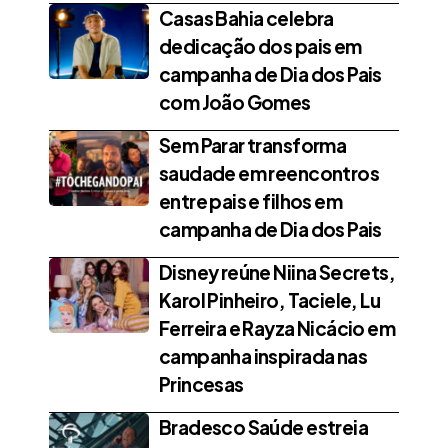
Casas Bahia celebra
dedicação dos pais em
campanha de Dia dos Pais
com João Gomes
Sem Parar transforma
saudade em reencontros
entre pais e filhos em
campanha de Dia dos Pais
Disney reúne Niina Secrets,
Karol Pinheiro, Taciele, Lu
Ferreira e Rayza Nicácio em
campanha inspirada nas
Princesas
Bradesco Saúde estreia