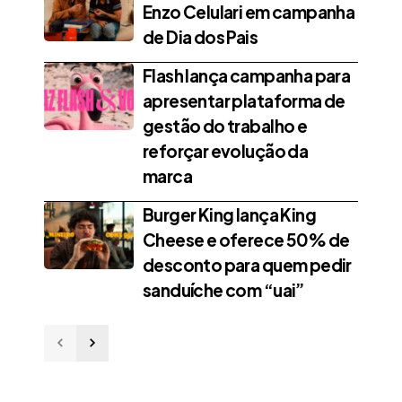
Enzo Celulari em campanha
de Dia dos Pais
Flash lança campanha para
apresentar plataforma de
gestão do trabalho e
reforçar evolução da
marca
Burger King lança King
Cheese e oferece 50% de
desconto para quem pedir
sanduíche com “uai”