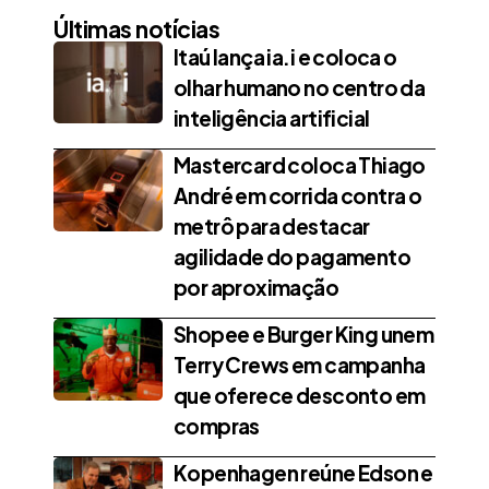
Últimas notícias
Itaú lança ia.i e coloca o
olhar humano no centro da
inteligência artificial
Mastercard coloca Thiago
André em corrida contra o
metrô para destacar
agilidade do pagamento
por aproximação
Shopee e Burger King unem
Terry Crews em campanha
que oferece desconto em
compras
Kopenhagen reúne Edson e