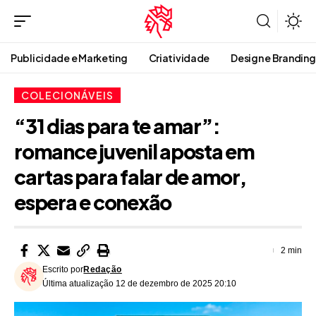
Publicidade e Marketing
Criatividade
Design e Branding
COLECIONÁVEIS
“31 dias para te amar”:
romance juvenil aposta em
cartas para falar de amor,
espera e conexão
2 min
Escrito por
Redação
Última atualização 12 de dezembro de 2025 20:10