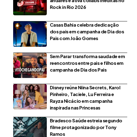
andares e ativa collabs inéditas no
Rock in Rio 2026
Casas Bahia celebra dedicação
dos pais em campanha de Dia dos
Pais com João Gomes
Sem Parar transforma saudade em
reencontros entre pais e filhos em
campanha de Dia dos Pais
Disney reúne Niina Secrets, Karol
Pinheiro, Taciele, Lu Ferreira e
Rayza Nicácio em campanha
inspirada nas Princesas
Bradesco Saúde estreia segundo
filme protagonizado por Tony
Ramos