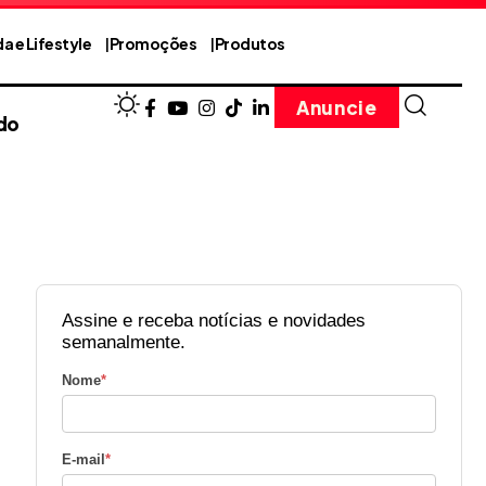
a e Lifestyle
Promoções
Produtos
Anuncie
do
Assine e receba notícias e novidades
semanalmente.
Nome
*
E-mail
*