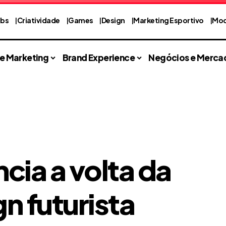
abs
Criatividade
Games
Design
Marketing Esportivo
Mod
 e Marketing
Brand Experience
Negócios e Merca
ia a volta da
 futurista