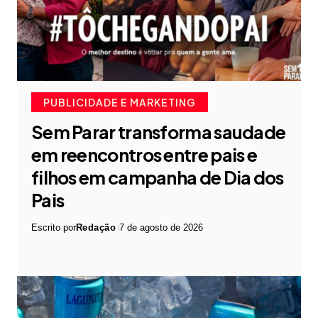
PUBLICIDADE E MARKETING
Sem Parar transforma saudade
em reencontros entre pais e
filhos em campanha de Dia dos
Pais
Escrito por
Redação
7 de agosto de 2026