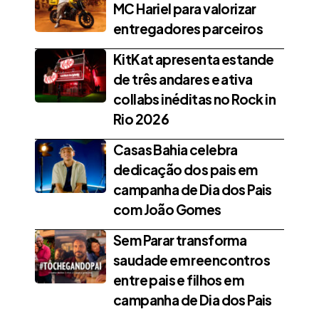
MC Hariel para valorizar
entregadores parceiros
KitKat apresenta estande
de três andares e ativa
collabs inéditas no Rock in
Rio 2026
Casas Bahia celebra
dedicação dos pais em
campanha de Dia dos Pais
com João Gomes
Sem Parar transforma
saudade em reencontros
entre pais e filhos em
campanha de Dia dos Pais