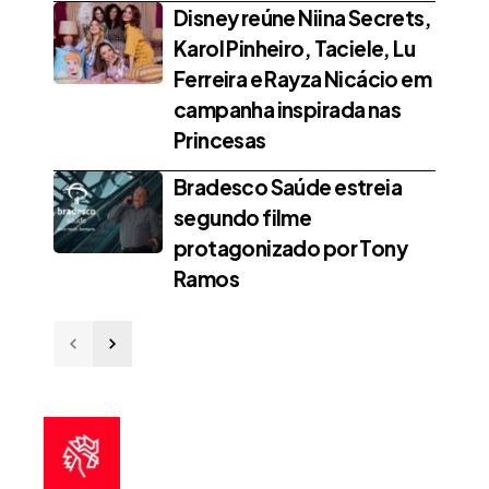
Disney reúne Niina Secrets,
Karol Pinheiro, Taciele, Lu
Ferreira e Rayza Nicácio em
campanha inspirada nas
Princesas
Bradesco Saúde estreia
segundo filme
protagonizado por Tony
Ramos