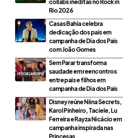
collabs inéditas no Rock in
Rio 2026
Casas Bahia celebra
dedicação dos pais em
campanha de Dia dos Pais
com João Gomes
Sem Parar transforma
saudade em reencontros
entre pais e filhos em
campanha de Dia dos Pais
Disney reúne Niina Secrets,
Karol Pinheiro, Taciele, Lu
Ferreira e Rayza Nicácio em
campanha inspirada nas
Princesas