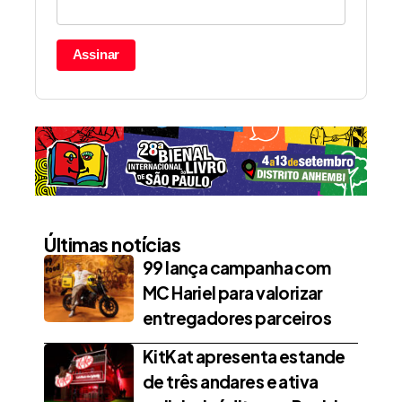
Assinar
Últimas notícias
99 lança campanha com
MC Hariel para valorizar
entregadores parceiros
KitKat apresenta estande
de três andares e ativa