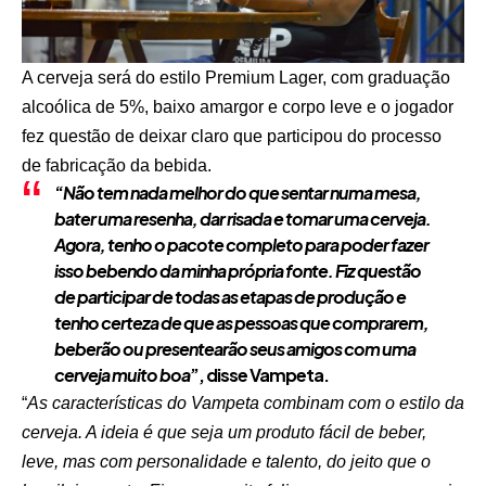
A cerveja será do estilo Premium Lager, com graduação
alcoólica de 5%, baixo amargor e corpo leve e o jogador
fez questão de deixar claro que participou do processo
de fabricação da bebida.
“
Não tem nada melhor do que sentar numa mesa,
bater uma resenha, dar risada e tomar uma cerveja.
Agora, tenho o pacote completo para poder fazer
isso bebendo da minha própria fonte. Fiz questão
de participar de todas as etapas de produção e
tenho certeza de que as pessoas que comprarem,
beberão ou presentearão seus amigos com uma
cerveja muito boa
”, disse Vampeta.
“
As características do Vampeta combinam com o estilo da
cerveja. A ideia é que seja um produto fácil de beber,
leve, mas com personalidade e talento, do jeito que o