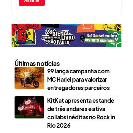
Assinar
Últimas notícias
99 lança campanha com
MC Hariel para valorizar
entregadores parceiros
KitKat apresenta estande
de três andares e ativa
collabs inéditas no Rock in
Rio 2026