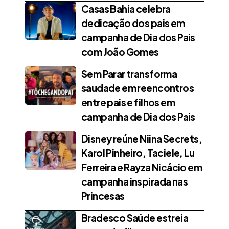
Casas Bahia celebra
dedicação dos pais em
campanha de Dia dos Pais
com João Gomes
Sem Parar transforma
saudade em reencontros
entre pais e filhos em
campanha de Dia dos Pais
Disney reúne Niina Secrets,
Karol Pinheiro, Taciele, Lu
Ferreira e Rayza Nicácio em
campanha inspirada nas
Princesas
Bradesco Saúde estreia