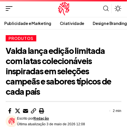
Publicidade e Marketing
Criatividade
Design e Branding
PRODUTOS
Valda lança edição limitada
com latas colecionáveis
inspiradas em seleções
campeãs e sabores típicos de
cada país
2 min
Escrito por
Redação
Última atualização 3 de maio de 2026 12:08