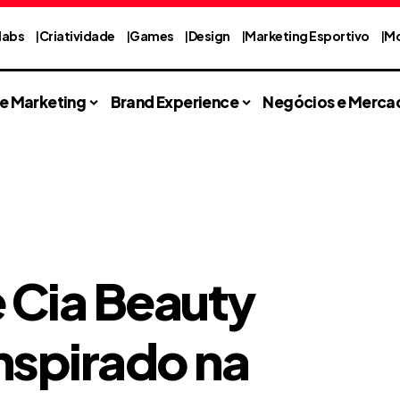
labs
Criatividade
Games
Design
Marketing Esportivo
Mo
 e Marketing
Brand Experience
Negócios e Merca
e Cia Beauty
inspirado na