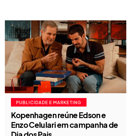
PUBLICIDADE E MARKETING
Kopenhagen reúne Edson e
Enzo Celulari em campanha de
Dia dos Pais