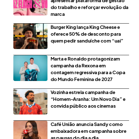
apresentar plataforma de gestão
do trabalho e reforçar evolução da
marca
Burger King lança King Cheese e
oferece 50% de desconto para
quem pedir sanduíche com “uai”
Marta e Ronaldo protagonizam
campanha da Rexona em
contagem regressiva para a Copa
do Mundo Feminina de 2027
Vozinha estrela campanha de
“Homem-Aranha: Um Novo Dia” e
convida público aos cinemas
Café União anuncia Sandy como
embaixadora em campanha sobre
as pausas do dia a dia