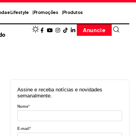
da e Lifestyle
Promoções
Produtos
Anuncie
do
Assine e receba notícias e novidades
semanalmente.
Nome
*
E-mail
*