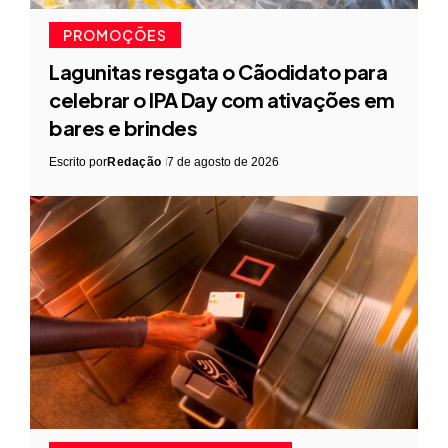
PROMOÇÕES
Lagunitas resgata o Cãodidato para
celebrar o IPA Day com ativações em
bares e brindes
Escrito por
Redação
7 de agosto de 2026