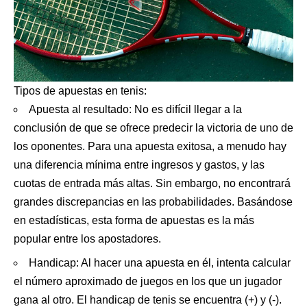
Tipos de
apuestas
en tenis:
Apuesta al resultado: No es difícil llegar a la
conclusión de que se ofrece predecir la victoria de uno de
los oponentes. Para una apuesta exitosa, a menudo hay
una diferencia mínima entre ingresos y gastos, y las
cuotas de entrada más altas. Sin embargo, no encontrará
grandes discrepancias en las probabilidades. Basándose
en estadísticas, esta forma de apuestas es la más
popular entre los apostadores.
Handicap: Al hacer una apuesta en él, intenta calcular
el número aproximado de juegos en los que un jugador
gana al otro. El handicap de tenis se encuentra (+) y (-).