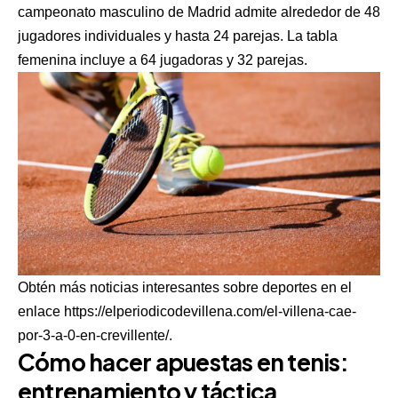
campeonato masculino de Madrid admite alrededor de 48
jugadores individuales y hasta 24 parejas. La tabla
femenina incluye a 64 jugadoras y 32 parejas.
Obtén más noticias interesantes sobre deportes en el
enlace
https://elperiodicodevillena.com/el-villena-cae-
por-3-a-0-en-crevillente/
.
Cómo hacer apuestas en tenis:
entrenamiento y táctica