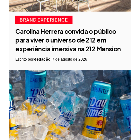
BRAND EXPERIENCE
Carolina Herrera convida o público
para viver o universo de 212 em
experiência imersiva na 212 Mansion
Escrito por
Redação
7 de agosto de 2026