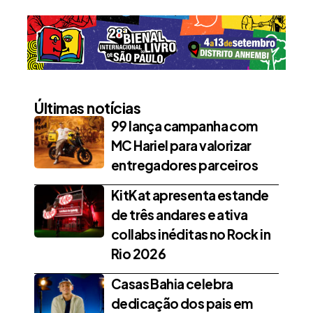
Últimas notícias
99 lança campanha com
MC Hariel para valorizar
entregadores parceiros
KitKat apresenta estande
de três andares e ativa
collabs inéditas no Rock in
Rio 2026
Casas Bahia celebra
dedicação dos pais em