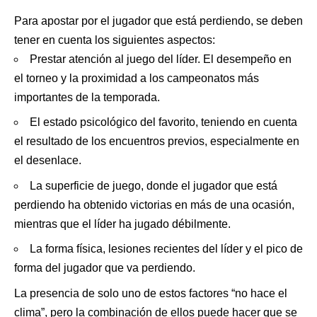
Para apostar por el jugador que está perdiendo, se deben
tener en cuenta los siguientes aspectos:
Prestar atención al juego del líder. El desempeño en
el torneo y la proximidad a los campeonatos más
importantes de la temporada.
El estado psicológico del favorito, teniendo en cuenta
el resultado de los encuentros previos, especialmente en
el desenlace.
La superficie de juego, donde el jugador que está
perdiendo ha obtenido victorias en más de una ocasión,
mientras que el líder ha jugado débilmente.
La forma física, lesiones recientes del líder y el pico de
forma del jugador que va perdiendo.
La presencia de solo uno de estos factores “no hace el
clima”, pero la combinación de ellos puede hacer que se